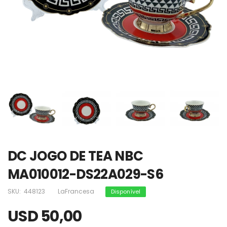
DC JOGO DE TEA NBC
MA010012-DS22A029-S6
SKU:
448123
LaFrancesa
Disponível
USD 50,00