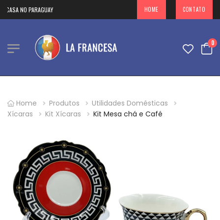
 CASA NO PARAGUAY
HOME
CONTATO
0
Home
Produtos
Utilidades Domésticas
Xícaras
Kit Xícaras
Kit Mesa chá e Café