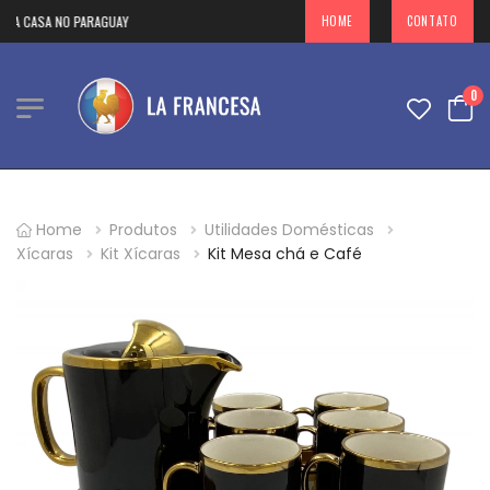
A CASA NO PARAGUAY
HOME
CONTATO
0
Home
Produtos
Utilidades Domésticas
Xícaras
Kit Xícaras
Kit Mesa chá e Café