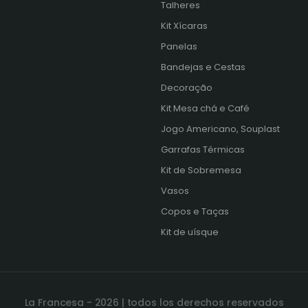
Talheres
Kit Xícaras
s
Panelas
Bandejas e Cestas
Decoração
Kit Mesa chá e Café
Jogo Americano, Souplast
Garrafas Térmicas
Kit de Sobremesa
Vasos
Copos e Taças
Kit de uísque
La Francesa - 2026 | todos los derechos reservados