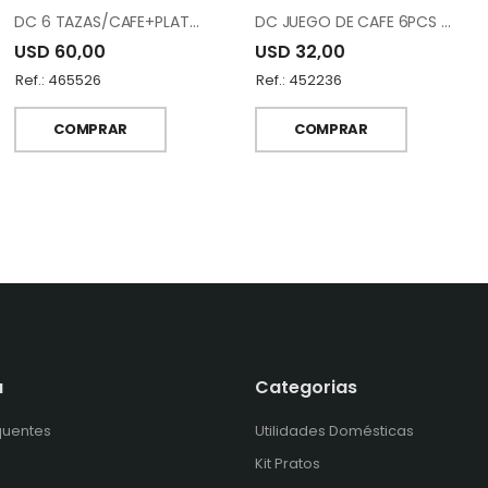
DC 6 TAZAS/CAFE+PLATOS BLANCO AM5559-S8
DC JUEGO DE CAFE 6PCS 12-015-K6-SYH-19
USD 60,00
USD 32,00
Ref.: 465526
Ref.: 452236
COMPRAR
COMPRAR
a
Categorias
quentes
Utilidades Domésticas
Kit Pratos