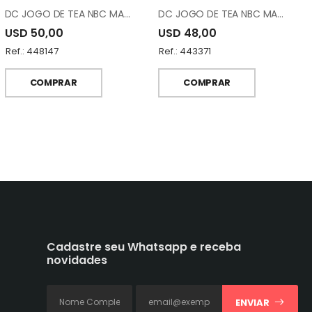
DC JOGO DE TEA NBC MA010012-DS22A032-S6
DC JOGO DE TEA NBC MA010012-DS18A189G-S6
USD 50,00
USD 48,00
Ref.: 448147
Ref.: 443371
COMPRAR
COMPRAR
Cadastre seu Whatsapp e receba
novidades
ENVIAR