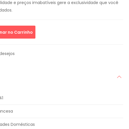
idade e preços imabatíveis gere a exclusividade que você
dados.
nar no Carrinho
 desejos
41
ancesa
idades Domésticas