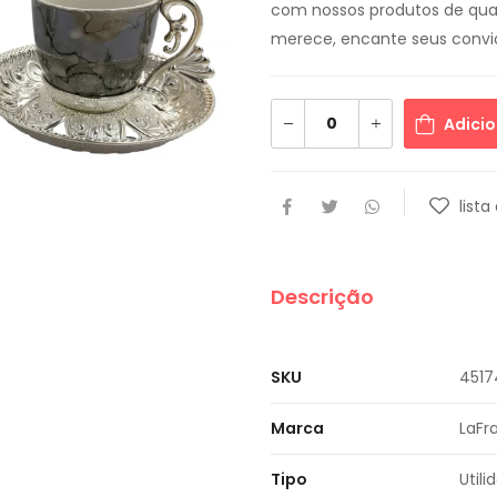
com nossos produtos de qual
merece, encante seus convi
Adicio
lista
Descrição
SKU
4517
Marca
LaFr
Tipo
Util