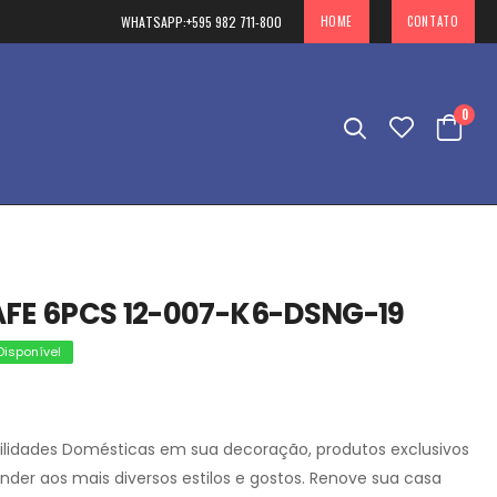
WHATSAPP:
+595 982 711-800
HOME
CONTATO
0
AFE 6PCS 12-007-K6-DSNG-19
Disponível
ilidades Domésticas em sua decoração, produtos exclusivos
ender aos mais diversos estilos e gostos. Renove sua casa