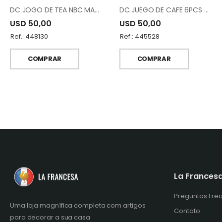
DC JOGO DE TEA NBC MA010012-DS22A030-S6
DC JUEGO DE CAFE 6PCS 12-007-SK6-11
USD 50,00
USD 50,00
Ref.: 448130
Ref.: 445528
COMPRAR
COMPRAR
La Frances
Preguntas Fre
Uma loja magnífica completa com artigos
Contato
para decorar a sua casa