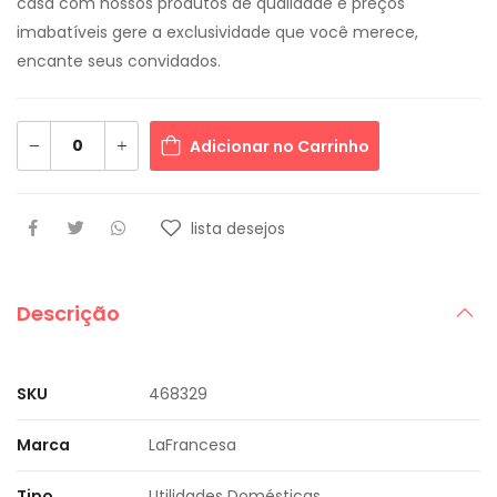
casa com nossos produtos de qualidade e preços
imabatíveis gere a exclusividade que você merece,
encante seus convidados.
Adicionar no Carrinho
lista desejos
Descrição
SKU
468329
Marca
LaFrancesa
Tipo
Utilidades Domésticas