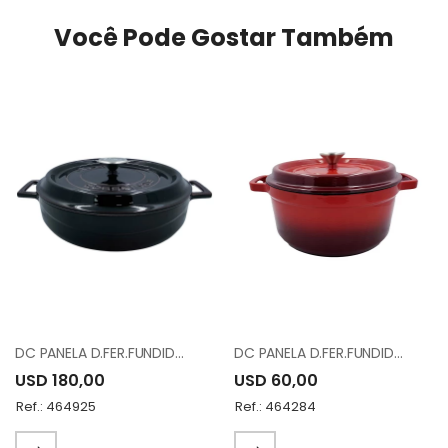
Você Pode Gostar Também
DC PANELA D.FER.FUNDIDO 28CM 366616 VINO
DC PANELA D.FER.FUNDIDO SLR-26CMR ROJOO
USD 180,00
USD 60,00
Ref.: 464925
Ref.: 464284