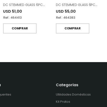
DC STEMMED GLASS 6PCS M0420015-001068
DC STEMMED GLASS 6PCS M0041536-000772
USD 51,00
USD 55,00
Ref.: 464413
Ref.: 464383
COMPRAR
COMPRAR
a
Categorias
quentes
Utilidades Domésticas
Kit Pratos