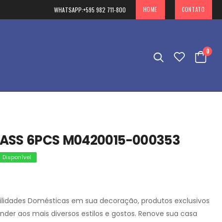
WHATSAPP:
+595 982 711-800
HOME
CONTATO
0
ASS 6PCS M0420015-000353
Disponível
ilidades Domésticas em sua decoração, produtos exclusivos
ender aos mais diversos estilos e gostos. Renove sua casa