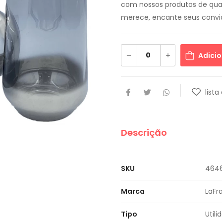
com nossos produtos de qual
merece, encante seus convi
Adicio
lista
Descrição
SKU
464
Marca
LaFr
Tipo
Util