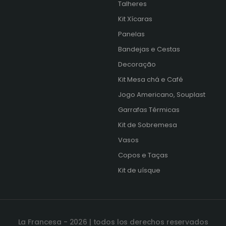
Talheres
Kit Xícaras
s
Panelas
Bandejas e Cestas
Decoração
Kit Mesa chá e Café
Jogo Americano, Souplast
Garrafas Térmicas
Kit de Sobremesa
Vasos
Copos e Taças
Kit de uísque
La Francesa - 2026 | todos los derechos reservados