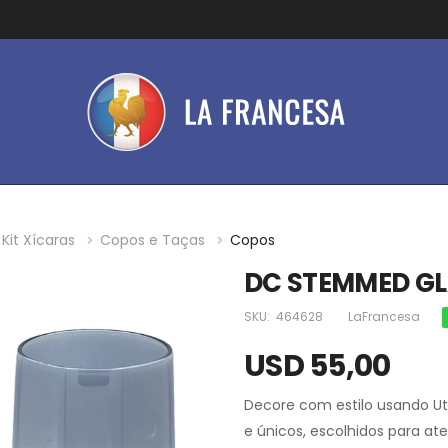
Kit Xícaras
Copos e Taças
Copos
DC STEMMED GL
SKU:
464628
LaFrancesa
USD 55,00
Decore com estilo usando Ut
e únicos, escolhidos para at