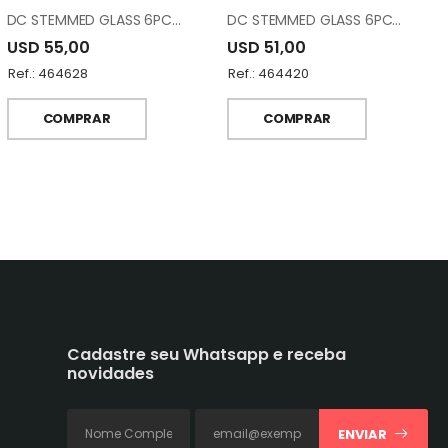
DC STEMMED GLASS 6PCS M0420015-000353
DC STEMMED GLASS 6PCS M0041536-000901
USD 55,00
USD 51,00
Ref.: 464628
Ref.: 464420
COMPRAR
COMPRAR
Cadastre seu Whatsapp e receba
novidades
ENVIAR