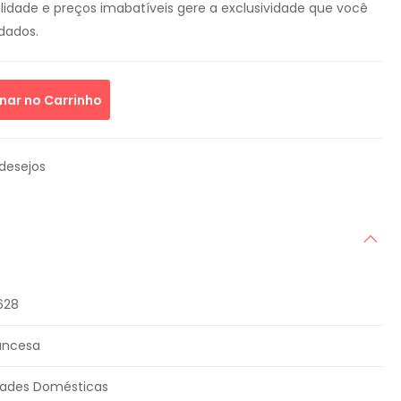
idade e preços imabatíveis gere a exclusividade que você
dados.
nar no Carrinho
 desejos
628
ancesa
idades Domésticas