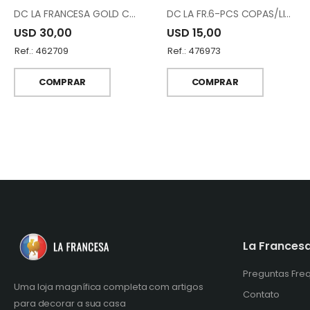
DC LA FRANCESA GOLD CUP 6PCS SY-JB002-4
DC LA FR.6-PCS COPAS/LICOR VR-GJ009
USD 30,00
USD 15,00
Ref.: 462709
Ref.: 476973
COMPRAR
COMPRAR
La Frances
Preguntas Fre
Uma loja magnífica completa com artigos
Contato
para decorar a sua casa