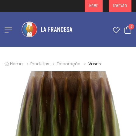
A MELHOR LOJA EM DECORAÇÕES PARA SUA
HOME
CONTATO
0
Home
Produtos
Decoração
Vasos