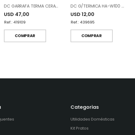
DC GARRAFA TERMA CERAMICA RL16267N-CZ44
DC G/TERMICA HA-W100 WHITE
USD 47,00
USD 12,00
Ref.: 419109
Ref.: 439695
COMPRAR
COMPRAR
a
Categorias
quentes
Utilidades Domésticas
Kit Pratos