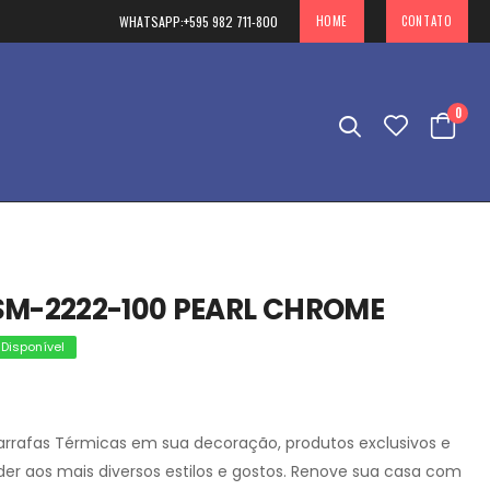
WHATSAPP:
+595 982 711-800
HOME
CONTATO
0
SM-2222-100 PEARL CHROME
Disponível
rrafas Térmicas em sua decoração, produtos exclusivos e
der aos mais diversos estilos e gostos. Renove sua casa com