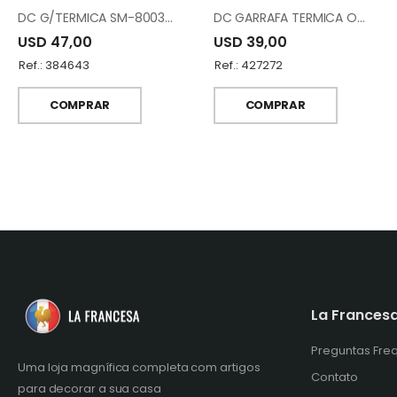
DC G/TERMICA SM-8003-070/100 RED W.GOLD
DC GARRAFA TERMICA OOP-0.7/1.0-Q330YZC95
USD 47,00
USD 39,00
Ref.: 384643
Ref.: 427272
COMPRAR
COMPRAR
La Frances
Preguntas Fre
Uma loja magnífica completa com artigos
Contato
para decorar a sua casa