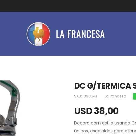
DC G/TERMICA 
SKU:
398541
LaFrancesa
USD 38,00
Decore com estilo usando Ga
únicos, escolhidos para aten