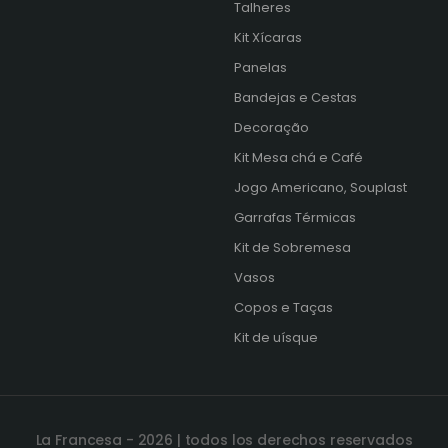
Talheres
Kit Xícaras
s
Panelas
Bandejas e Cestas
Decoração
Kit Mesa chá e Café
Jogo Americano, Souplast
Garrafas Térmicas
Kit de Sobremesa
Vasos
Copos e Taças
Kit de uísque
La Francesa - 2026 | todos los derechos reservados