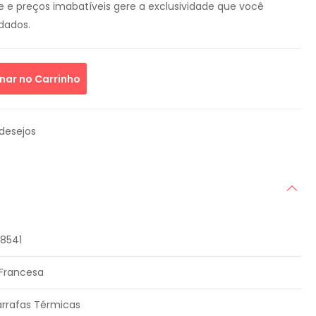
e e preços imabatíveis gere a exclusividade que você
dados.
nar no Carrinho
 desejos
8541
Francesa
rrafas Térmicas