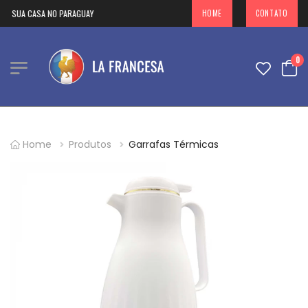
A SUA CASA NO PARAGUAY
HOME
CONTATO
0
Home
Produtos
Garrafas Térmicas