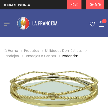
SUA CASA NO PARAGUAY
HOME
CONTATO
0
Home
Produtos
Utilidades Domésticas
Bandejas
Bandejas e Cestas
Redondas