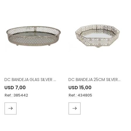
DC BANDEJA GLAS SILVER METAL FH190632S
DC BANDEJA 25CM SILVER TRAY T0182
USD 7,00
USD 15,00
Ref.: 385442
Ref.: 434805