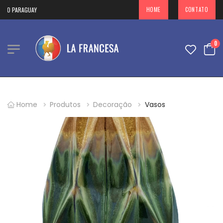
RAGUAY
HOME
CONTATO
0
Home
Produtos
Decoração
Vasos