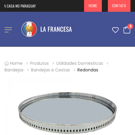
UA CASA NO PARAGUAY
HOME
CONTATO
0
Home
Produtos
Utilidades Domésticas
Bandejas
Bandejas e Cestas
Redondas