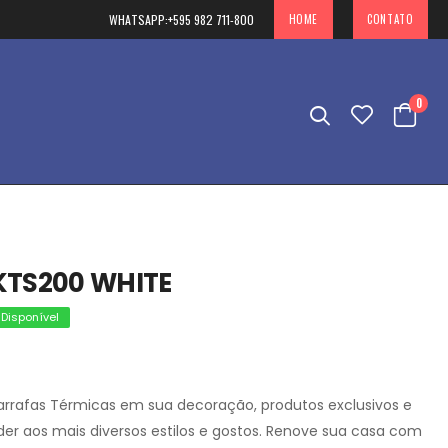
WHATSAPP:
+595 982 711-800
HOME
CONTATO
0
KTS200 WHITE
Disponível
rrafas Térmicas em sua decoração, produtos exclusivos e
der aos mais diversos estilos e gostos. Renove sua casa com