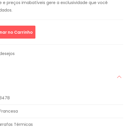
e e preços imabatíveis gere a exclusividade que você
dados.
nar no Carrinho
 desejos
8478
Francesa
rrafas Térmicas