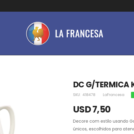
DC G/TERMICA 
SKU:
418478
LaFrancesa
USD 7,50
Decore com estilo usando Ga
únicos, escolhidos para aten