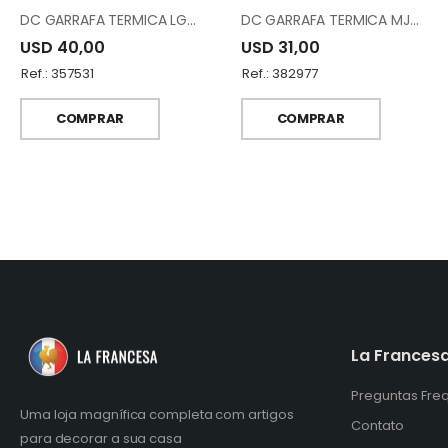
DC GARRAFA TERMICA LGP-0700/1000WC95
DC GARRAFA TERMICA MJP-0700/1000Q288YC95
USD 40,00
USD 31,00
Ref.: 357531
Ref.: 382977
COMPRAR
COMPRAR
La Frances
Preguntas Fre
Uma loja magnífica completa com artigos
Contato
para decorar a sua casa