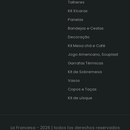
Talheres
Kit Xícaras
s
Panelas
Bandejas e Cestas
Decoração
Kit Mesa chá e Café
Jogo Americano, Souplast
Garrafas Térmicas
Kit de Sobremesa
Vasos
Copos e Taças
Kit de uísque
La Francesa - 2026 | todos los derechos reservados