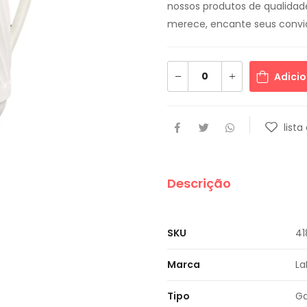
nossos produtos de qualidad
merece, encante seus convi
Adicio
lista
Descrição
SKU
41
Marca
La
Tipo
Ga