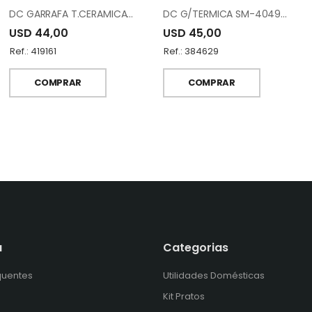
DC GARRAFA T.CERAMICA RL16411N-G GG
DC G/TERMICA SM-4049-070/100 CHROME GOLD
USD 44,00
USD 45,00
Ref.: 419161
Ref.: 384629
COMPRAR
COMPRAR
a
Categorias
quentes
Utilidades Domésticas
Kit Pratos