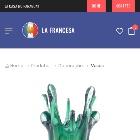
SUA CASA NO PARAGUAY
HOME
CONTATO
0
Home
Produtos
Decoração
Vasos