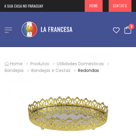
RA SUA CASA NO PARAGUAY
HOME
CONTATO
0
Home
Produtos
Utilidades Domésticas
Bandejas
Bandejas e Cestas
Redondas