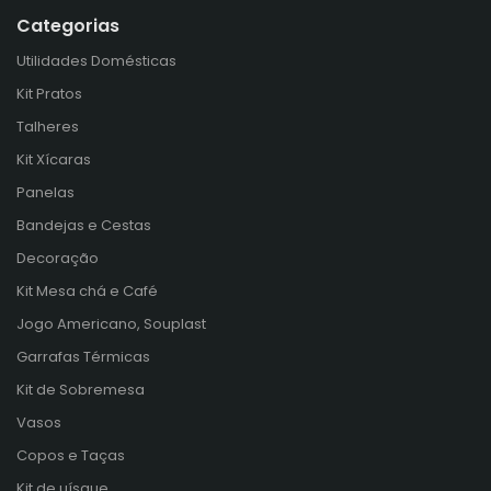
Categorias
Utilidades Domésticas
Kit Pratos
Talheres
Kit Xícaras
Panelas
Bandejas e Cestas
Decoração
Kit Mesa chá e Café
Jogo Americano, Souplast
Garrafas Térmicas
Kit de Sobremesa
Vasos
Copos e Taças
Kit de uísque