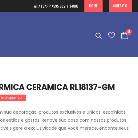
WHATSAPP:
+595 982 711-800
HOME
CONTATO
0
RMICA CERAMICA RL18137-GM
Indisponível
 sua decoração, produtos exclusivos e únicos, escolhidos
sos estilos e gostos. Renove sua casa com nossos produtos
tíveis gere a exclusividade que você merece, encante seus