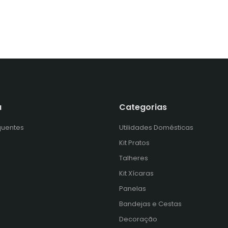
a
Categorias
quentes
Utilidades Domésticas
Kit Pratos
Talheres
Kit Xícaras
s
Panelas
Bandejas e Cestas
Decoração