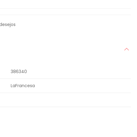
 desejos
386340
LaFrancesa