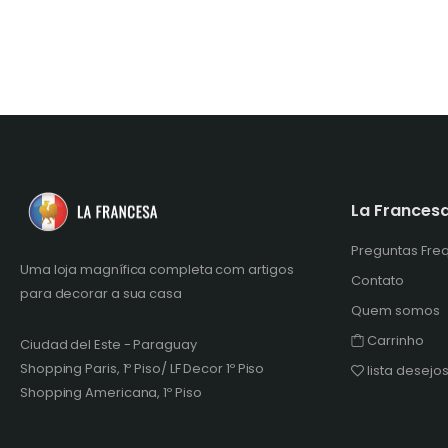
La Frances
Preguntas Fre
Uma loja magnífica completa com artigos
Contato
para decorar a sua casa
Quem somos
Carrinho
Ciudad del Este - Paraguay
Shopping Paris, 1º Piso/ LF Decor 1º Piso
lista desejo
Shopping Americana, 1º Piso