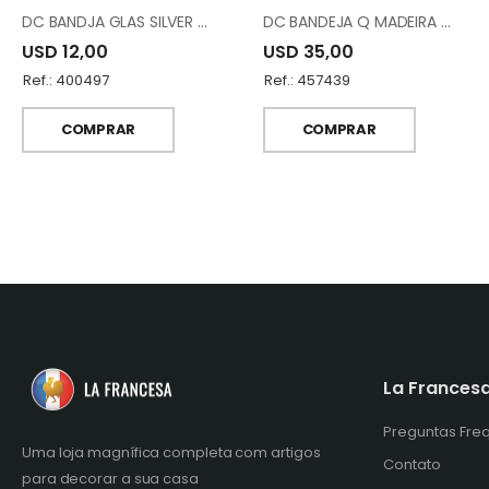
DC BANDJA GLAS SILVER METAL FH190912L-SL
DC BANDEJA Q MADEIRA COM ESMALT 1152-22C
USD 12,00
USD 35,00
Ref.: 400497
Ref.: 457439
COMPRAR
COMPRAR
La Frances
Preguntas Fre
Uma loja magnífica completa com artigos
Contato
para decorar a sua casa