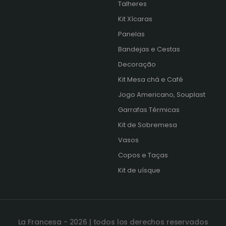
Talheres
Kit Xícaras
s
Panelas
Bandejas e Cestas
Decoração
Kit Mesa chá e Café
Jogo Americano, Souplast
Garrafas Térmicas
Kit de Sobremesa
Vasos
Copos e Taças
Kit de uísque
La Francesa - 2026 | todos los derechos reservados