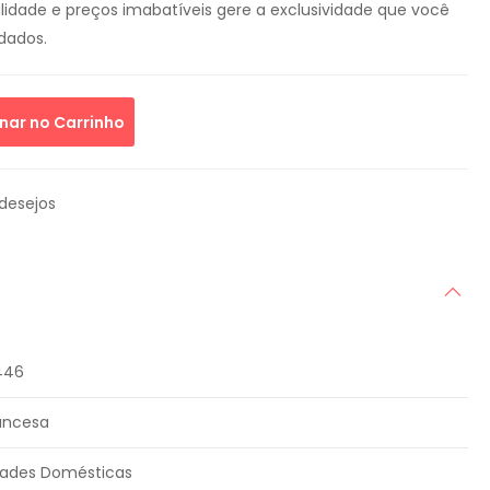
idade e preços imabatíveis gere a exclusividade que você
dados.
nar no Carrinho
 desejos
446
ancesa
idades Domésticas