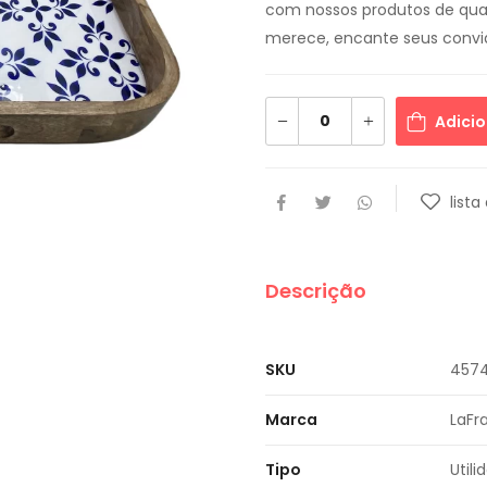
com nossos produtos de qual
merece, encante seus convi
Adicio
lista
Descrição
SKU
457
Marca
LaFr
Tipo
Util