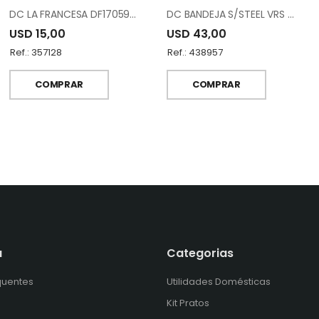
DC LA FRANCESA DF17059DM-2F
DC BANDEJA S/STEEL VRS SILVER15
USD 15,00
USD 43,00
Ref.: 357128
Ref.: 438957
COMPRAR
COMPRAR
a
Categorias
quentes
Utilidades Domésticas
Kit Pratos