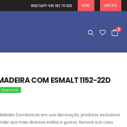
WHATSAPP:
+595 982 711-800
HOME
CONTATO
0
MADEIRA COM ESMALT 1152-22D
Disponível
ilidades Domésticas em sua decoração, produtos exclusivos
ender aos mais diversos estilos e gostos. Renove sua casa